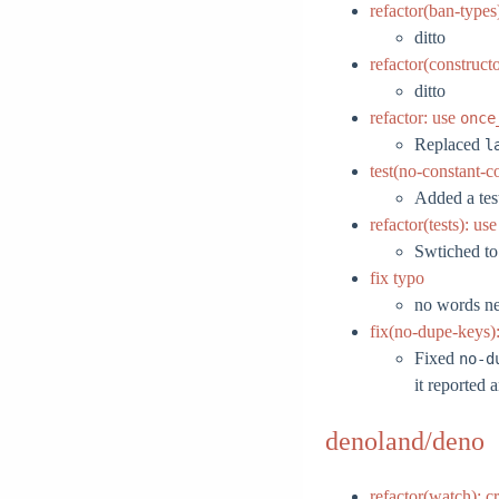
refactor(ban-types
ditto
refactor(construct
ditto
refactor: use
once
Replaced
l
test(no-constant-co
Added a test
refactor(tests): u
Swtiched t
fix typo
no words ne
fix(no-dupe-keys):
Fixed
no-d
it reported 
denoland/deno
refactor(watch): c