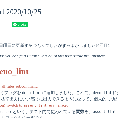
t 2020/10/25
日曜日に更新するつもりでしたがすっぽかしました(4回目)。
: you can find English version of this post below the Japanese.
eno_lint
d all-rules subcommand
うフラグを
に追加しました。これで、
に
deno_lint
deno_lint
を標準出力にいい感じに出力できるようになって、個人的に助
ion): switch to
macro
assert_lint_err!
という、テスト内で使われている
関数
を、
nt_err
assert_lint_
るリファクタの一部です。