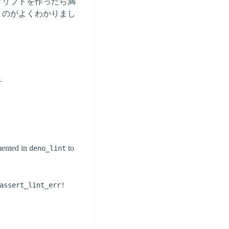
クリプトを作ったら満
うのがよくわかりまし
¯
emented in
to
deno_lint
assert_lint_err!