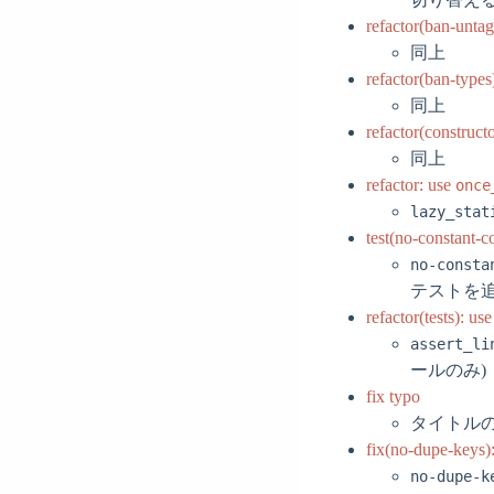
refactor(ban-unta
同上
refactor(ban-types
同上
refactor(construct
同上
refactor: use
once
lazy_stat
test(no-constant-co
no-consta
テストを
refactor(tests): u
assert_li
ールのみ)
fix typo
タイトル
fix(no-dupe-keys):
no-dupe-k