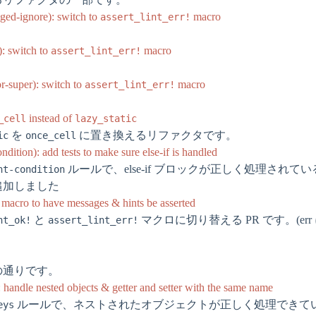
gged-ignore): switch to
macro
assert_lint_err!
): switch to
macro
assert_lint_err!
or-super): switch to
macro
assert_lint_err!
instead of
_cell
lazy_static
を
に置き換えるリファクタです。
ic
once_cell
ndition): add tests to make sure else-if is handled
ルールで、else-if ブロックが正しく処理され
nt-condition
追加しました
se macro to have messages & hints be asserted
と
マクロに切り替える PR です。(er
nt_ok!
assert_lint_err!
の通りです。
 handle nested objects & getter and setter with the same name
ルールで、ネストされたオブジェクトが正しく処理できて
eys