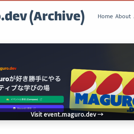
dev (Archive)
Home
About
Visit event.maguro.dev →