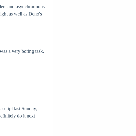
understand asynchrounous
ight as well as Deno's
 was a very boring task.
s script last Sunday,
finitely do it next