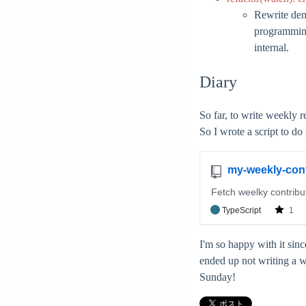
Rewrite den
programming
internal.
Diary
So far, to write weekly 
So I wrote a script to do
I'm so happy with it since
ended up not writing a we
Sunday!