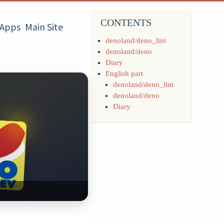
CONTENTS
Apps
Main Site
denoland/deno_lint
denoland/deno
Diary
English part
denoland/deno_lint
denoland/deno
Diary