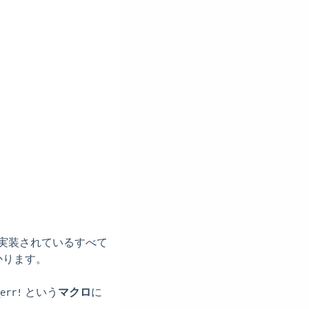
実装されているすべて
かります。
という
マクロ
に
err!