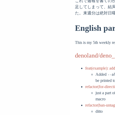
これで週報を書くの
足してしまって、結
た。来週分は絶対日
English par
This is my 5th weekly re
denoland/deno_
feat(example): ad
Added
--a
be printed t
refactor(for-direct
just a part 
macro
refactor(ban-unta
ditto