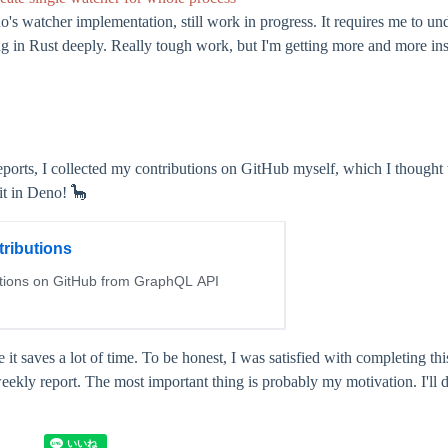
o's watcher implementation, still work in progress. It requires me to 
 in Rust deeply. Really tough work, but I'm getting more and more ins
reports, I collected my contributions on GitHub myself, which I thought
 it in Deno! 🦕
 it saves a lot of time. To be honest, I was satisfied with completing thi
ekly report. The most important thing is probably my motivation. I'll de