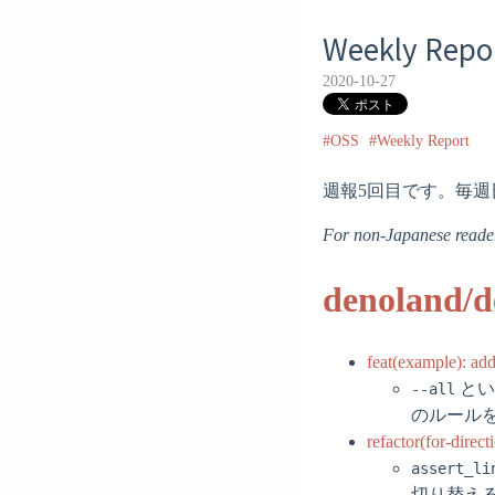
Weekly Repor
2020-10-27
#OSS
#Weekly Report
週報5回目です。毎週
For non-Japanese readers
denoland/d
feat(example): ad
とい
--all
のルール
refactor(for-direct
assert_li
切り替え