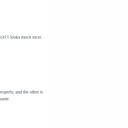
looks much nicer.
cell
roperly, and the other is
 name.