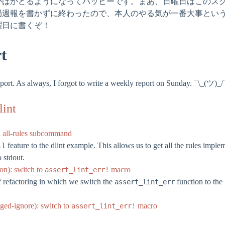
がはかどるようになってハッピーです。まあ、日曜日はこのス
局週報を書かずに終わったので、本人のやる気が一番大事とい
曜日に書くぞ！
t
port. As always, I forgot to write a weekly report on Sunday. ¯\_(ツ)_/
lint
d all-rules subcommand
feature to the dlint example. This allows us to get all the rules impl
ll
o stdout.
ion): switch to
macro
assert_lint_err!
of refactoring in which we switch the
function to the
assert_lint_err
gged-ignore): switch to
macro
assert_lint_err!