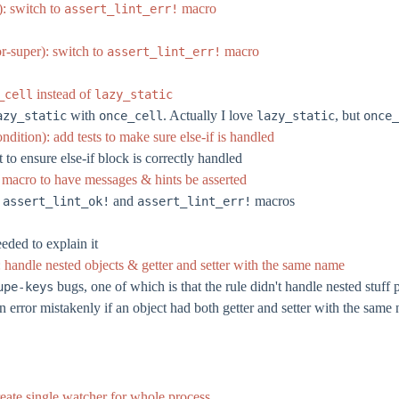
): switch to
macro
assert_lint_err!
or-super): switch to
macro
assert_lint_err!
instead of
_cell
lazy_static
with
. Actually I love
, but
azy_static
once_cell
lazy_static
once_
ndition): add tests to make sure else-if is handled
 to ensure else-if block is correctly handled
se macro to have messages & hints be asserted
o
and
macros
assert_lint_ok!
assert_lint_err!
eded to explain it
 handle nested objects & getter and setter with the same name
bugs, one of which is that the rule didn't handle nested stuff p
upe-keys
an error mistakenly if an object had both getter and setter with the same
reate single watcher for whole process